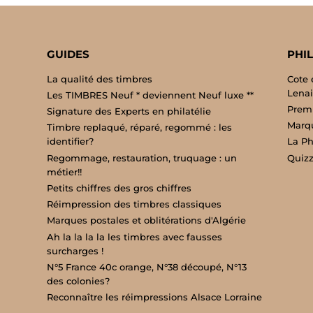
GUIDES
PHIL
La qualité des timbres
Cote 
Lenai
Les TIMBRES Neuf * deviennent Neuf luxe **
Premi
Signature des Experts en philatélie
Marqu
Timbre replaqué, réparé, regommé : les
identifier?
La Phi
Regommage, restauration, truquage : un
Quizz
métier!!
Petits chiffres des gros chiffres
Réimpression des timbres classiques
Marques postales et oblitérations d'Algérie
Ah la la la la les timbres avec fausses
surcharges !
N°5 France 40c orange, N°38 découpé, N°13
des colonies?
Reconnaître les réimpressions Alsace Lorraine