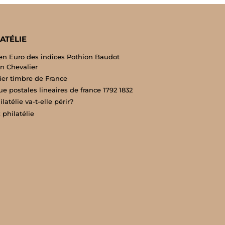
ATÉLIE
en Euro des indices Pothion Baudot
n Chevalier
er timbre de France
e postales lineaires de france 1792 1832
latélie va-t-elle périr?
 philatélie