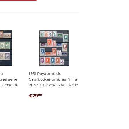
sur
tter
Pinterest
du
1951 Royaume du
es série
Cambodge timbres N°1 à
. Cote 100
21 N* TB. Cote 150€ E4307
PRIX
€29,00
€29
00
0
RÉGULIER