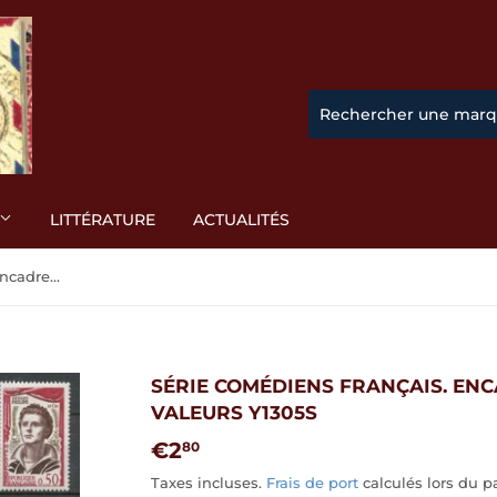
LITTÉRATURE
ACTUALITÉS
Série Comédiens français. Encadrement grenat. 5 valeurs Y1305S
SÉRIE COMÉDIENS FRANÇAIS. EN
VALEURS Y1305S
€2
€2,80
80
Taxes incluses.
Frais de port
calculés lors du p