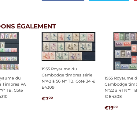
sur
sur
Facebook
Twi
ONS ÉGALEMENT
1955 Royaume du
Cambodge timbres série
oyaume du
1955 Royaume 
N°42 à 56 N* TB. Cote 34 €
 Timbres PA
Cambodge timbr
E4309
*/* TB. Cote
N°22 à 41 N** TB
4310
€ E4308
PRIX
€7,00
€7
00
RÉGULIER
29,00
PRIX
€19,0
€19
00
IER
RÉGULIER