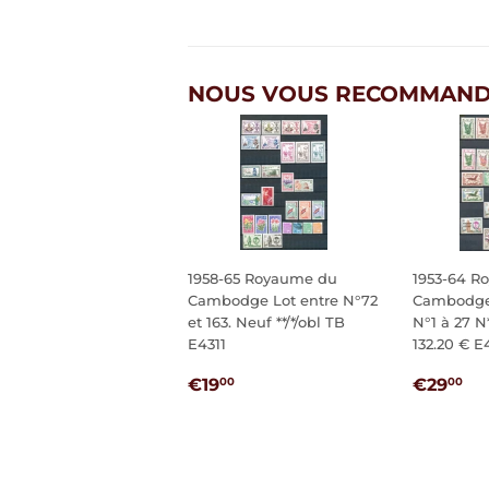
NOUS VOUS RECOMMAND
1958-65 Royaume du
1953-64 R
Cambodge Lot entre N°72
Cambodge
et 163. Neuf **/*/obl TB
N°1 à 27 N*
E4311
132.20 € E
PRIX
€19,00
PRIX
€
€19
€29
00
00
RÉGULIER
RÉGUL