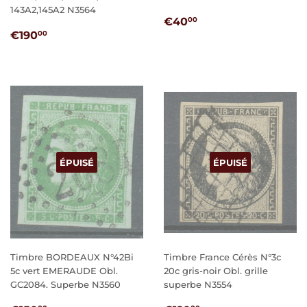
143A2,145A2 N3564
PRIX
€40,00
€40
00
PRIX
€190,00
RÉGULIER
€190
00
RÉGULIER
ÉPUISÉ
ÉPUISÉ
Timbre BORDEAUX N°42Bi
Timbre France Cérès N°3c
5c vert EMERAUDE Obl.
20c gris-noir Obl. grille
GC2084. Superbe N3560
superbe N3554