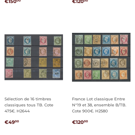
PRIX
€150,00
PRIX
€120,00
€150
€120
00
00
RÉGULIER
RÉGULIER
Sélection de 16 timbres
France Lot classique Entre
classiques tous TB. Cote
N°19 et 38, ensemble B/TB.
475€. H2644
Cote 900€. H2580
PRIX
€49,00
PRIX
€120,00
€49
€120
00
00
RÉGULIER
RÉGULIER