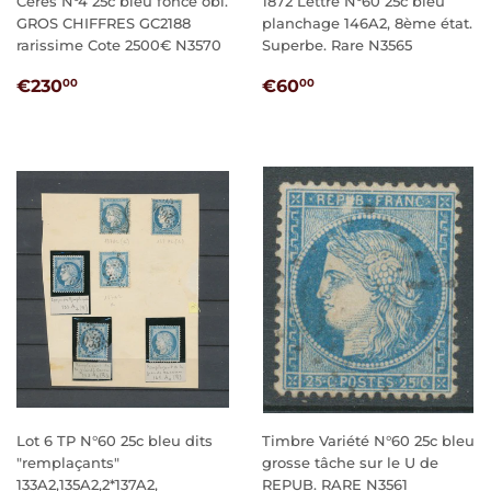
Cérès N°4 25c bleu foncé obl.
1872 Lettre N°60 25c bleu
GROS CHIFFRES GC2188
planchage 146A2, 8ème état.
rarissime Cote 2500€ N3570
Superbe. Rare N3565
PRIX
€230,00
PRIX
€60,00
€230
€60
00
00
RÉGULIER
RÉGULIER
Lot 6 TP N°60 25c bleu dits
Timbre Variété N°60 25c bleu
"remplaçants"
grosse tâche sur le U de
133A2,135A2,2*137A2,
REPUB. RARE N3561