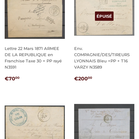
ÉPUISÉ
Lettre 22 Mars 1871 ARMEE
Env.
DE LA REPUBLIQUE en
COMPAGNIE/DES/TIREURS
Franchise Taxe 30 + PP rayé
LYONNAIS Bleu +PP + T16
N3591
VARZY N3589
PRIX
€70,00
PRIX
€200,00
€70
€200
00
00
RÉGULIER
RÉGULIER