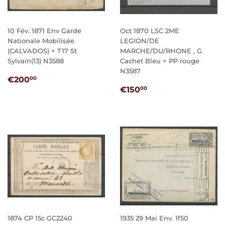
10 Fév. 1871 Env Garde
Oct 1870 LSC 2ME
Nationale Mobilisée
LEGION/DE
(CALVADOS) + T17 St
MARCHE/DU/RHONE , G
Sylvain(13) N3588
Cachet Bleu + PP rouge
N3587
PRIX
€200,00
€200
00
PRIX
€150,00
RÉGULIER
€150
00
RÉGULIER
1874 CP 15c GC2240
1935 29 Mai Env. 1f50