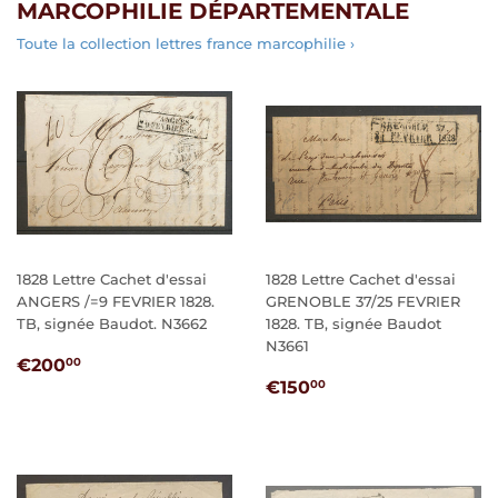
MARCOPHILIE DÉPARTEMENTALE
Toute la collection lettres france marcophilie ›
1828 Lettre Cachet d'essai
1828 Lettre Cachet d'essai
ANGERS /=9 FEVRIER 1828.
GRENOBLE 37/25 FEVRIER
TB, signée Baudot. N3662
1828. TB, signée Baudot
N3661
PRIX
€200,00
€200
00
PRIX
€150,00
RÉGULIER
€150
00
RÉGULIER