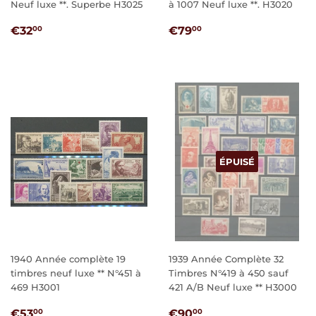
Neuf luxe **. Superbe H3025
à 1007 Neuf luxe **. H3020
PRIX
€32,00
PRIX
€79,00
€32
€79
00
00
RÉGULIER
RÉGULIER
ÉPUISÉ
1940 Année complète 19
1939 Année Complète 32
timbres neuf luxe ** N°451 à
Timbres N°419 à 450 sauf
469 H3001
421 A/B Neuf luxe ** H3000
PRIX
€53,00
PRIX
€90,00
€53
€90
00
00