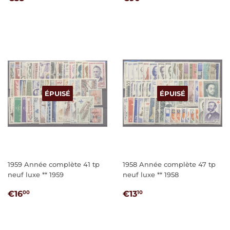
RÉGULIER
RÉGULIER
ÉPUISÉ
ÉPUISÉ
1959 Année complète 41 tp
1958 Année complète 47 tp
neuf luxe ** 1959
neuf luxe ** 1958
PRIX
€16,00
PRIX
€13,10
€16
€13
00
10
RÉGULIER
RÉGULIER