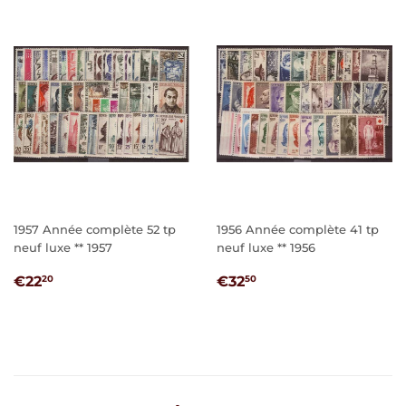
1957 Année complète 52 tp
1956 Année complète 41 tp
neuf luxe ** 1957
neuf luxe ** 1956
PRIX
€22,20
PRIX
€32,50
€22
€32
20
50
RÉGULIER
RÉGULIER