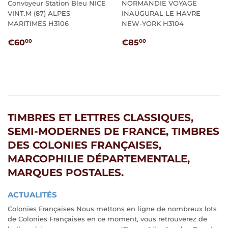
Convoyeur Station Bleu NICE
NORMANDIE VOYAGE
VINT.M (87) ALPES
INAUGURAL LE HAVRE
MARITIMES H3106
NEW-YORK H3104
PRIX
€60,00
PRIX
€85,00
€60
€85
00
00
RÉGULIER
RÉGULIER
TIMBRES ET LETTRES CLASSIQUES,
SEMI-MODERNES DE FRANCE, TIMBRES
DES COLONIES FRANÇAISES,
MARCOPHILIE DÉPARTEMENTALE,
MARQUES POSTALES.
ACTUALITÉS
Colonies Françaises Nous mettons en ligne de nombreux lots
de Colonies Françaises en ce moment, vous retrouverez de