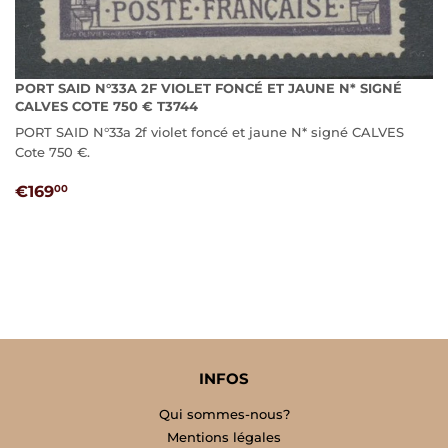
PORT SAID N°33A 2F VIOLET FONCÉ ET JAUNE N* SIGNÉ
CALVES COTE 750 € T3744
PORT SAID N°33a 2f violet foncé et jaune N* signé CALVES
Cote 750 €.
PRIX
€169,00
€169
00
RÉGULIER
INFOS
Qui sommes-nous?
Mentions légales