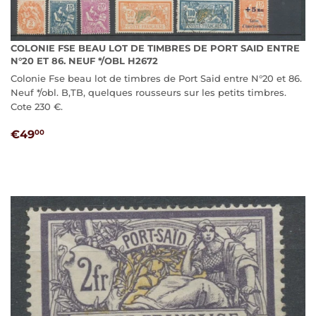
COLONIE FSE BEAU LOT DE TIMBRES DE PORT SAID ENTRE
N°20 ET 86. NEUF */OBL H2672
Colonie Fse beau lot de timbres de Port Said entre N°20 et 86.
Neuf */obl. B,TB, quelques rousseurs sur les petits timbres.
Cote 230 €.
PRIX
€49,00
€49
00
RÉGULIER