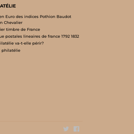
ATÉLIE
en Euro des indices Pothion Baudot
n Chevalier
er timbre de France
e postales lineaires de france 1792 1832
latélie va-t-elle périr?
 philatélie
Twitter
Facebook