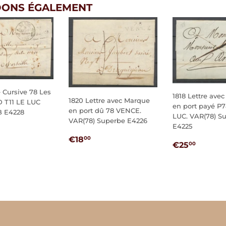
ONS ÉGALEMENT
e Cursive 78 Les
1818 Lettre ave
1820 Lettre avec Marque
D T11 LE LUC
en port payé P
en port dû 78 VENCE.
B E4228
LUC. VAR(78) S
VAR(78) Superbe E4226
E4225
5,00
PRIX
€18,00
€18
IER
00
PRIX
€25,
€25
00
RÉGULIER
RÉGULIER