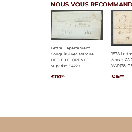
NOUS VOUS RECOMMAND
Lettre Département
1838 Lettr
Conquis Avec Marque
Arcs + CA
DEB 119 FLORENCE
VAR(78) T
Superbe E4229
PRIX
€1
PRIX
€110,00
€15
€110
00
00
RÉGUL
RÉGULIER