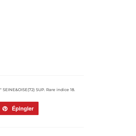
 SEINE&OISE(72) SUP. Rare indice 18.
eeter
Épingler
Épingler
sur
tter
Pinterest