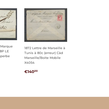
c Marque
1872 Lettre de Marseille à
78P LE
Tunis à 80c (erreur) Càd
uperbe
Marseille/Boite Mobile
X4054
00
PRIX
€140,00
€140
00
RÉGULIER