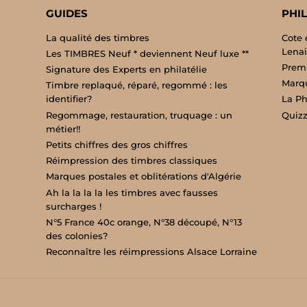
GUIDES
PHIL
La qualité des timbres
Cote 
Lenai
Les TIMBRES Neuf * deviennent Neuf luxe **
Premi
Signature des Experts en philatélie
Marqu
Timbre replaqué, réparé, regommé : les
identifier?
La Phi
Regommage, restauration, truquage : un
Quizz
métier!!
Petits chiffres des gros chiffres
Réimpression des timbres classiques
Marques postales et oblitérations d'Algérie
Ah la la la la les timbres avec fausses
surcharges !
N°5 France 40c orange, N°38 découpé, N°13
des colonies?
Reconnaître les réimpressions Alsace Lorraine