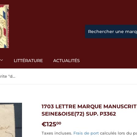
LITTÉRATURE
ACTUALITÉS
1703 Lettre marque manuscrite "de st germain" SEINE&OISE(72) SUP. P3362
1703 LETTRE MARQUE MANUSCRITE
SEINE&OISE(72) SUP. P3362
€125
€125,00
00
Taxes incluses.
Frais de port
calculés lors du p