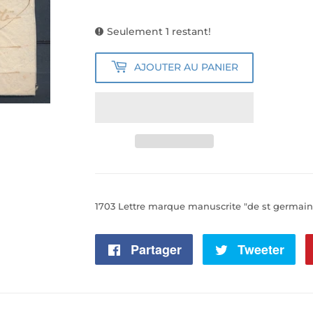
Seulement 1 restant!
AJOUTER AU PANIER
1703 Lettre marque manuscrite "de st germain"
Partager
Partager
Tweeter
Tw
sur
sur
Facebook
Twi